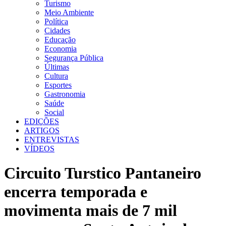
Turismo
Meio Ambiente
Política
Cidades
Educação
Economia
Segurança Pública
Últimas
Cultura
Esportes
Gastronomia
Saúde
Social
EDIÇÕES
ARTIGOS
ENTREVISTAS
VÍDEOS
Circuito Turstico Pantaneiro
encerra temporada e
movimenta mais de 7 mil