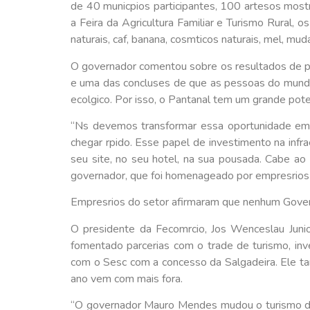
de 40 municpios participantes, 100 artesos most
a Feira da Agricultura Familiar e Turismo Rural, 
naturais, caf, banana, cosmticos naturais, mel, mu
O governador comentou sobre os resultados de pe
e uma das concluses de que as pessoas do mundo 
ecolgico. Por isso, o Pantanal tem um grande poten
“Ns devemos transformar essa oportunidade em n
chegar rpido. Esse papel de investimento na infr
seu site, no seu hotel, na sua pousada. Cabe ao
governador, que foi homenageado por empresrios
Empresrios do setor afirmaram que nenhum Gover
O presidente da Fecomrcio, Jos Wenceslau Juni
fomentado parcerias com o trade de turismo, inv
com o Sesc com a concesso da Salgadeira. Ele tamb
ano vem com mais fora.
“O governador Mauro Mendes mudou o turismo do 