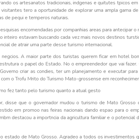
rando os artesanatos tradicionais, indgenas e quitutes tpicos e
os visitantes tero a oportunidade de explorar uma ampla gama de
das de pequi e temperos naturais.
squisas encomendadas por companhias areas para antecipar o m
inteiro estavam buscando cada vez mais novos destinos turstico
cial de atrair uma parte desse turismo internacional.
egcios. A maior parte dos turistas querem ficar em hotel bom,
aestrutura o papel do Estado. No o empreendedor que vai fazer.
 Governo criar as condies, ter um planejamento e executar para 
 com o Trofu Mrito do Turismo Mato-grossense em reconheciment
no fez tanto pelo turismo quanto a atual gesto
or, disse que o governador mudou o turismo de Mato Grosso c
estido em promoo nas feiras nacionais dando espao para o empre
m destacou a importncia da agricultura familiar e o potencial do
estado de Mato Grosso. Agradeo a todos os investimentos que