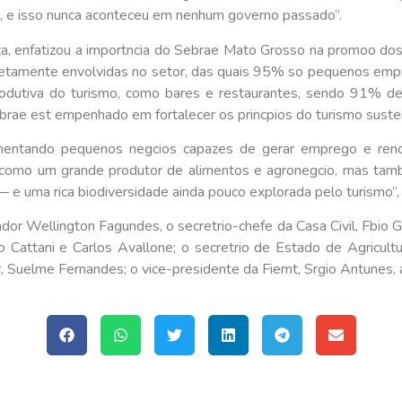
, e isso nunca aconteceu em nenhum governo passado”.
a, enfatizou a importncia do Sebrae Mato Grosso na promoo dos
retamente envolvidas no setor, das quais 95% so pequenos em
odutiva do turismo, como bares e restaurantes, sendo 91% de
ebrae est empenhado em fortalecer os princpios do turismo sust
entando pequenos negcios capazes de gerar emprego e rend
 como um grande produtor de alimentos e agronegcio, mas tamb
 e uma rica biodiversidade ainda pouco explorada pelo turismo”, 
r Wellington Fagundes, o secretrio-chefe da Casa Civil, Fbio Ga
 Cattani e Carlos Avallone; o secretrio de Estado de Agricultura
, Suelme Fernandes; o vice-presidente da Fiemt, Srgio Antunes, 