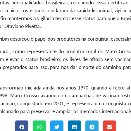
tas personalidades brasileiras, recebendo essa certificao
s tcnicos, os estados cuidaram da sanidade animal, vigilncia
io mantermos a vigilncia termos esse status para que o Brasi
r Otaviano Pivetta.
mbm destacou o papel dos produtores na conquista, especialm
 rural, como representante do produtor rural do Mato Grosso
m elevar o status brasileiro, os livres de aftosa sem vacin
 a preparados para isso, para nos dar o norte do caminho pa
ransformao iniciada ainda nos anos 1970, quando a febre a
996, Mato Grosso avanou com campanhas de vacinao, estrutur
m vacinao, conquistado em 2001, e representa uma conquista c
alcanado para preservar e ampliar os mercados internacionai