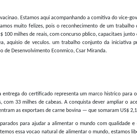
em vacinao. Estamos aqui acompanhando a comitiva do vice-gov
stamos muito felizes, pois o reconhecimento de um trabalho
R$ 100 milhes de reais, com concurso pblico, capacitaes junto
ea, aquisio de veculos. um trabalho conjunto da iniciativa
rio de Desenvolvimento Econmico, Csar Miranda.
a entrega do certificado representa um marco histrico para o
 com 33 milhes de cabeas. A conquista dever ampliar o ac
ncentram as exportaes de carne bovina — que somaram US$ 2,1
reparados para ajudar a alimentar o mundo com qualidade e 
que temos essa vocao natural de alimentar o mundo, estamos l