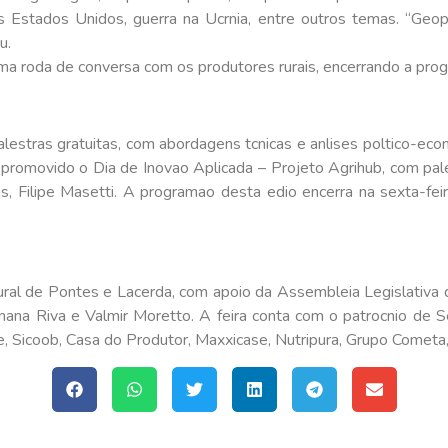
s Estados Unidos, guerra na Ucrnia, entre outros temas. “Geo
u.
ma roda de conversa com os produtores rurais, encerrando a progr
stras gratuitas, com abordagens tcnicas e anlises poltico-econm
 promovido o Dia de Inovao Aplicada – Projeto Agrihub, com pales
, Filipe Masetti. A programao desta edio encerra na sexta-feir
ral de Pontes e Lacerda, com apoio da Assembleia Legislativa 
ana Riva e Valmir Moretto. A feira conta com o patrocnio de S
 Sicoob, Casa do Produtor, Maxxicase, Nutripura, Grupo Cometa,