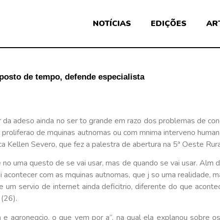
NOTÍCIAS
EDIÇÕES
AR
osto de tempo, defende especialista
pesar da adeso ainda no ser to grande em razo dos problemas de
 proliferao de mquinas autnomas ou com mnima interveno humana
ica Kellen Severo, que fez a palestra de abertura na 5ª Oeste Rur
e e no uma questo de se vai usar, mas de quando se vai usar. Alm d
i acontecer com as mquinas autnomas, que j so uma realidade, ma
 um servio de internet ainda deficitrio, diferente do que aconte
(26).
e agronegcio, o que vem por a”, na qual ela explanou sobre o