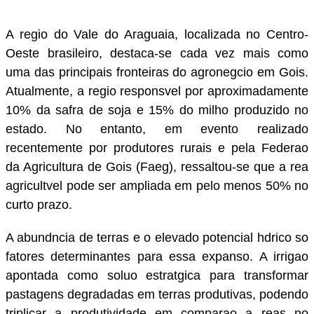
WhatsA
Messenger
A regio do Vale do Araguaia, localizada no Centro-
Oeste brasileiro, destaca-se cada vez mais como
Facebook
LinkedIn
uma das principais fronteiras do agronegcio em Gois.
Twitter
Atualmente, a regio responsvel por aproximadamente
Compartilha
10% da safra de soja e 15% do milho produzido no
estado. No entanto, em evento realizado
recentemente por produtores rurais e pela Federao
da Agricultura de Gois (Faeg), ressaltou-se que a rea
agricultvel pode ser ampliada em pelo menos 50% no
curto prazo.
A abundncia de terras e o elevado potencial hdrico so
fatores determinantes para essa expanso. A irrigao
apontada como soluo estratgica para transformar
pastagens degradadas em terras produtivas, podendo
triplicar a produtividade em comparao a reas no