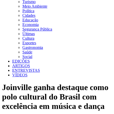
Turismo
Meio Ambiente
Política
Cidades
Educação
Economia
Segurança Pública
Últimas
Cultura
Esportes
Gastronomia
Saúde
Social
EDIÇÕES
ARTIGOS
ENTREVISTAS
VÍDEOS
Joinville ganha destaque como
polo cultural do Brasil com
excelência em música e dança