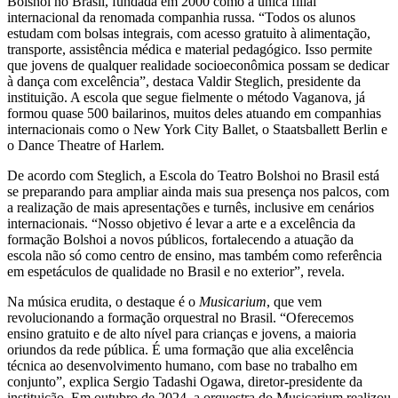
Bolshoi no Brasil, fundada em 2000 como a única filial
internacional da renomada companhia russa. “Todos os alunos
estudam com bolsas integrais, com acesso gratuito à alimentação,
transporte, assistência médica e material pedagógico. Isso permite
que jovens de qualquer realidade socioeconômica possam se dedicar
à dança com excelência”, destaca Valdir Steglich, presidente da
instituição. A escola que segue fielmente o método Vaganova, já
formou quase 500 bailarinos, muitos deles atuando em companhias
internacionais como o New York City Ballet, o Staatsballett Berlin e
o Dance Theatre of Harlem.
De acordo com Steglich, a Escola do Teatro Bolshoi no Brasil está
se preparando para ampliar ainda mais sua presença nos palcos, com
a realização de mais apresentações e turnês, inclusive em cenários
internacionais. “Nosso objetivo é levar a arte e a excelência da
formação Bolshoi a novos públicos, fortalecendo a atuação da
escola não só como centro de ensino, mas também como referência
em espetáculos de qualidade no Brasil e no exterior”, revela.
Na música erudita, o destaque é o
Musicarium
, que vem
revolucionando a formação orquestral no Brasil. “Oferecemos
ensino gratuito e de alto nível para crianças e jovens, a maioria
oriundos da rede pública. É uma formação que alia excelência
técnica ao desenvolvimento humano, com base no trabalho em
conjunto”, explica Sergio Tadashi Ogawa, diretor-presidente da
instituição. Em outubro de 2024, a orquestra do Musicarium realizou