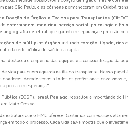
de solidariedade possibilitou a doação de
fígado, rins e córnea
m para São Paulo, e as
córneas
permaneceram em Cuiabá, trans
 de Doação de Órgãos e Tecidos para Transplantes (CIHD
r de
enfermagem, medicina, serviço social, psicologia e fisi
e angiografia cerebral
, que garantem segurança e precisão no 
tações de múltiplos órgãos
, incluindo
coração, fígado, rins 
mento da rede pública de saúde da capital.
ona
, destacou o empenho das equipes e a conscientização da pop
de vida para quem aguarda na fila do transplante. Nosso papel 
as doadoras. Agradecemos a todos os profissionais envolvidos e,
 a perda em esperança.”
 Pública (ECSP)
,
Israel Paniago
, ressaltou a importância do 
s em Mato Grosso:
e da estrutura que o HMC oferece. Contamos com equipes altame
ança em todo o processo. Cada vida salva mostra que o investime