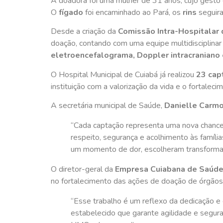
A doadora foi uma mulher de 31 anos, cujo gesto 
O
fígado
foi encaminhado ao Pará, os
rins
seguira
Desde a criação da
Comissão Intra-Hospitalar
doação, contando com uma equipe multidisciplina
eletroencefalograma, Doppler intracraniano 
O Hospital Municipal de Cuiabá já realizou
23 cap
instituição com a valorização da vida e o fortaleci
A secretária municipal de Saúde,
Danielle Carm
“Cada captação representa uma nova chance 
respeito, segurança e acolhimento às famíli
um momento de dor, escolheram transformar
O diretor-geral da
Empresa Cuiabana de Saúde
no fortalecimento das ações de doação de órgão
“Esse trabalho é um reflexo da dedicação 
estabelecido que garante agilidade e segur