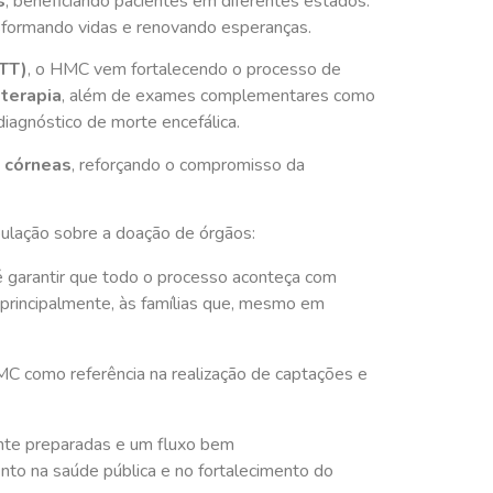
s
, beneficiando pacientes em diferentes estados.
formando vidas e renovando esperanças.
OTT)
, o HMC vem fortalecendo o processo de
oterapia
, além de exames complementares como
diagnóstico de morte encefálica.
e córneas
, reforçando o compromisso da
ulação sobre a doação de órgãos:
é garantir que todo o processo aconteça com
 principalmente, às famílias que, mesmo em
HMC como referência na realização de captações e
nte preparadas e um fluxo bem
nto na saúde pública e no fortalecimento do