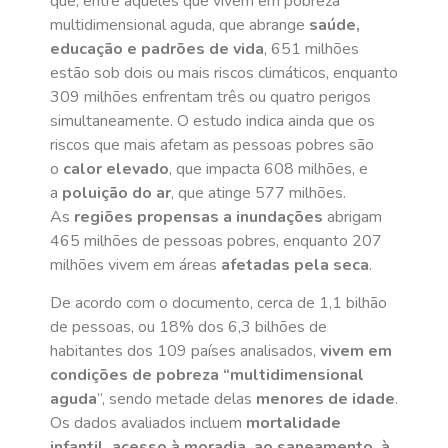
que, entre aqueles que vivem em pobreza
multidimensional aguda, que abrange
saúde,
educação e padrões de vida
, 651 milhões
estão sob dois ou mais riscos climáticos, enquanto
309 milhões enfrentam três ou quatro perigos
simultaneamente. O estudo indica ainda que os
riscos que mais afetam as pessoas pobres são
o
calor elevado
, que impacta 608 milhões, e
a
poluição do ar
, que atinge 577 milhões.
As
regiões propensas a inundações
abrigam
465 milhões de pessoas pobres, enquanto 207
milhões vivem em áreas
afetadas pela seca
.
De acordo com o documento, cerca de 1,1 bilhão
de pessoas, ou 18% dos 6,3 bilhões de
habitantes dos 109 países analisados,
vivem em
condições de pobreza “multidimensional
aguda
”, sendo metade delas
menores de idade
.
Os dados avaliados incluem
mortalidade
infantil, acesso à moradia, ao saneamento, à