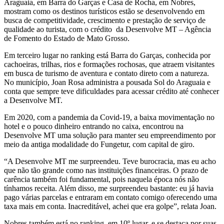
Araguaia, em Barra do Garças e Casa de Rocha, em Nobres,
mostram como os destinos turísticos estão se desenvolvendo em
busca de competitividade, crescimento e prestação de serviço de
qualidade ao turista, com o crédito da Desenvolve MT – Agência
de Fomento do Estado de Mato Grosso.
Em terceiro lugar no ranking está Barra do Garças, conhecida por
cachoeiras, trilhas, rios e formações rochosas, que atraem visitantes
em busca de turismo de aventura e contato direto com a natureza.
No município, Joan Rosa administra a pousada Sol do Araguaia e
conta que sempre teve dificuldades para acessar crédito até conhecer
a Desenvolve MT.
Em 2020, com a pandemia da Covid-19, a baixa movimentação no
hotel e o pouco dinheiro entrando no caixa, encontrou na
Desenvolve MT uma solução para manter seu empreendimento por
meio da antiga modalidade do Fungetur, com capital de giro.
“A Desenvolve MT me surpreendeu. Teve burocracia, mas eu acho
que não tão grande como nas instituições financeiras. O prazo de
carência também foi fundamental, pois naquela época nós não
tínhamos receita. Além disso, me surpreendeu bastante: eu já havia
pago várias parcelas e entraram em contato comigo oferecendo uma
taxa mais em conta. Inacreditável, achei que era golpe”, relata Joan.
Nobres também está no ranking, em 10º lugar, e se destaca por suas