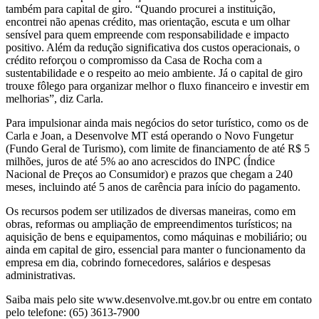
também para capital de giro. “Quando procurei a instituição,
encontrei não apenas crédito, mas orientação, escuta e um olhar
sensível para quem empreende com responsabilidade e impacto
positivo. Além da redução significativa dos custos operacionais, o
crédito reforçou o compromisso da Casa de Rocha com a
sustentabilidade e o respeito ao meio ambiente. Já o capital de giro
trouxe fôlego para organizar melhor o fluxo financeiro e investir em
melhorias”, diz Carla.
Para impulsionar ainda mais negócios do setor turístico, como os de
Carla e Joan, a Desenvolve MT está operando o Novo Fungetur
(Fundo Geral de Turismo), com limite de financiamento de até R$ 5
milhões, juros de até 5% ao ano acrescidos do INPC (Índice
Nacional de Preços ao Consumidor) e prazos que chegam a 240
meses, incluindo até 5 anos de carência para início do pagamento.
Os recursos podem ser utilizados de diversas maneiras, como em
obras, reformas ou ampliação de empreendimentos turísticos; na
aquisição de bens e equipamentos, como máquinas e mobiliário; ou
ainda em capital de giro, essencial para manter o funcionamento da
empresa em dia, cobrindo fornecedores, salários e despesas
administrativas.
Saiba mais pelo site www.desenvolve.mt.gov.br ou entre em contato
pelo telefone: (65) 3613-7900