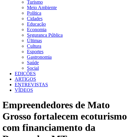
Turismo
Meio Ambiente
Política
Cidades
Educação
Economia
Segurança Pública
Últimas
Cultura
Esportes
Gastronomia
Saúde
Social
EDIÇÕES
ARTIGOS
ENTREVISTAS
VÍDEOS
Empreendedores de Mato
Grosso fortalecem ecoturismo
com financiamento da